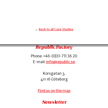
←
Back to all Case Studies
Footer
Republic Factory
Phone:
+46-(0)31-711 36 20
E-mail:
info@republic.se
Korsgatan 3
,
411 16
Göteborg
Find us on the map
Newsletter