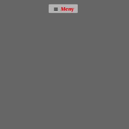
Home | Republic
Meny
Meny
Republic
Cases
Wingårdhs
Web site for
Wingårdhs
R
epublic was commissioned by
Wingårdh Arkitektkontor to build a
new CMS and redesign and refine
their website to ensure it worked on
both tablets and computers.