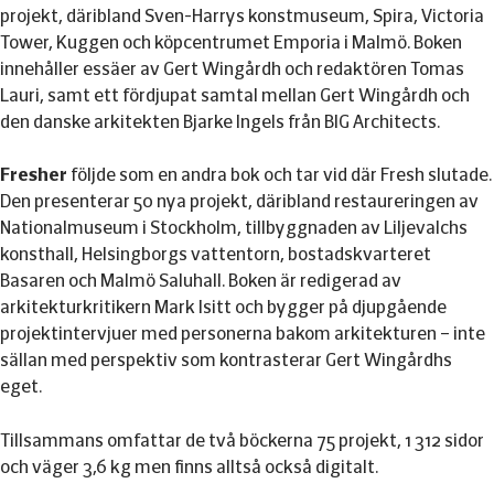
projekt, däribland Sven-Harrys konstmuseum, Spira, Victoria
Tower, Kuggen och köpcentrumet Emporia i Malmö. Boken
innehåller essäer av Gert Wingårdh och redaktören Tomas
Lauri, samt ett fördjupat samtal mellan Gert Wingårdh och
den danske arkitekten Bjarke Ingels från BIG Architects.
Fresher
följde som en andra bok och tar vid där Fresh slutade.
Den presenterar 50 nya projekt, däribland restaureringen av
Nationalmuseum i Stockholm, tillbyggnaden av Liljevalchs
konsthall, Helsingborgs vattentorn, bostadskvarteret
Basaren och Malmö Saluhall. Boken är redigerad av
arkitekturkritikern Mark Isitt och bygger på djupgående
projektintervjuer med personerna bakom arkitekturen – inte
sällan med perspektiv som kontrasterar Gert Wingårdhs
eget.
Tillsammans omfattar de två böckerna 75 projekt, 1 312 sidor
och väger 3,6 kg men finns alltså också digitalt.