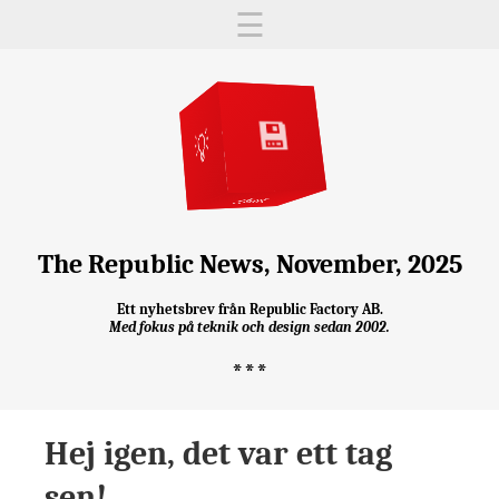
☰
💵
💾
❤️
👋
The Republic News, November, 2025
Ett nyhetsbrev från Republic Factory AB.
Med fokus på teknik och design sedan 2002.
***
Hej igen, det var ett tag
sen!