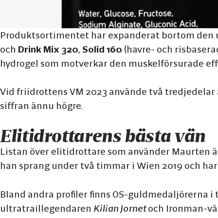
Produktsortimentet har expanderat bortom den 
och
Drink Mix 320
,
Solid 160
(havre- och risbaser
hydrogel som motverkar den muskelförsurade effe
Vid friidrottens VM 2023 använde två tredjedelar
siffran ännu högre.
Elitidrottarens bästa vän
Listan över elitidrottare som använder Maurten
han sprang under två timmar i Wien 2019 och har 
Bland andra profiler finns OS-guldmedaljörerna i 
ultratraillegendaren
Kilian Jornet
och Ironman-vä