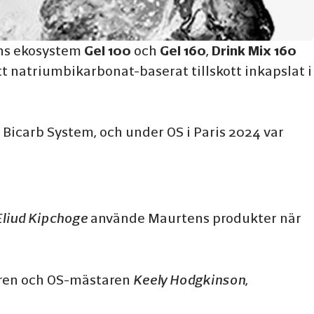
ens ekosystem
Gel 100
och
Gel 160
,
Drink Mix 160
tt natriumbikarbonat-baserat tillskott inkapslat i
Bicarb System, och under OS i Paris 2024 var
Eliud Kipchoge
använde Maurtens produkter när
ren och OS-mästaren
Keely Hodgkinson
,