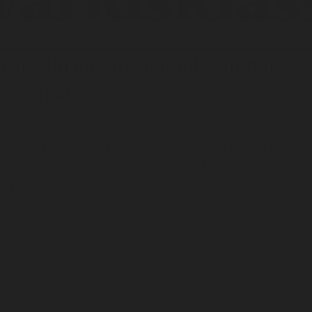
eling
till högpresterande idrottare oc
nd annat.
ta med ett av de roligaste projekten vi gjort. Då 
och byggt en webbplats med en integrerad webbs
om.