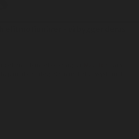
h elitmotionärer - vi bygger deras
var det en e-handelslösning för
Maurten
där vi
hop med en integration mot affärssystemet