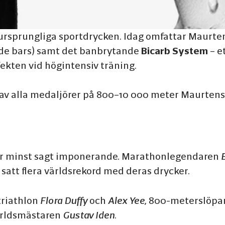
ursprungliga sportdrycken. Idag omfattar Maurt
ade bars) samt det banbrytande
Bicarb System
– e
kten vid högintensiv träning.
 av alla medaljörer på 800–10 000 meter Maurtens 
 är minst sagt imponerande. Marathonlegendaren
satt flera världsrekord med deras drycker.
triathlon
Flora Duffy
och
Alex Yee
, 800-meterslöpa
rldsmästaren
Gustav Iden
.