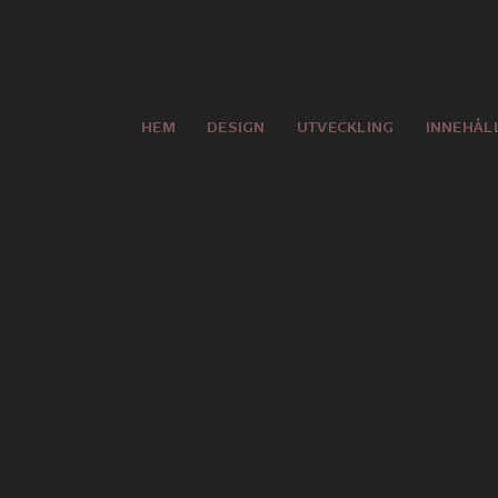
HEM
DESIGN
UTVECKLING
INNEHÅL
blic
Referenser
E-handel för Ma
l för sport
världsklas