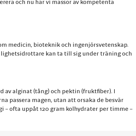
everera och nu har vi massor av kompetenta
om medicin, bioteknik och ingenjörsvetenskap.
ghetsidrottare kan ta till sig under träning och
 av alginat (tång) och pektin (fruktfiber). I
rna passera magen, utan att orsaka de besvär
ergi – ofta uppåt 120 gram kolhydrater per timme –