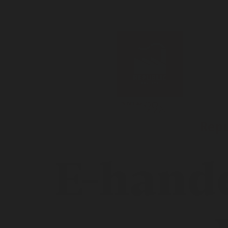
Hem | Republic
Repu
E-hande