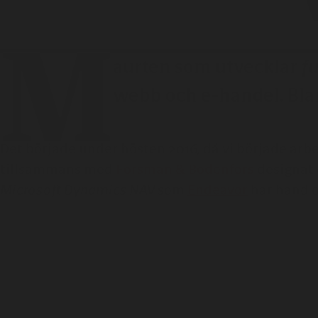
M
aurten som utvecklar
fu
webb och e-handel. Bla
Det började under hösten 2016, då vi började arbe
tillsammans med
Forsman & Bodenfors
designat 
Microsoft Dynamics NAV
som
Endeavor
har hand 