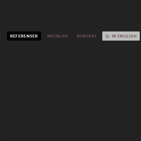
L
REFERENSER
ARTIKLAR
KONTAKT
IN ENGLISH
urten
energi i
s