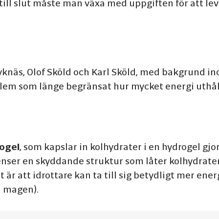
 till slut måste man växa med uppgiften för att l
knäs, Olof Sköld och Karl Sköld, med bakgrund in
lem som länge begränsat hur mycket energi uthålli
ogel
, som kapslar in kolhydrater i en hydrogel gjord
enser en skyddande struktur som låter kolhydrate
t är att idrottare kan ta till sig betydligt mer en
d magen).