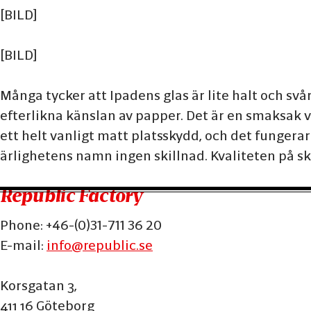
[BILD]
[BILD]
Många tycker att Ipadens glas är lite halt och svår
efterlikna känslan av papper. Det är en smaksak 
ett helt vanligt matt platsskydd, och det fungerar
ärlighetens namn ingen skillnad. Kvaliteten på s
Footer
Republic Factory
Phone:
+46-(0)31-711 36 20
E-mail:
info@republic.se
Korsgatan 3
,
411 16
Göteborg