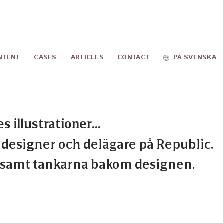
NTENT
CASES
ARTICLES
CONTACT
PÅ SVENSKA
strationerna på republic.se
r designer och delägare på Republic.
lt, samt tankarna bakom designen.