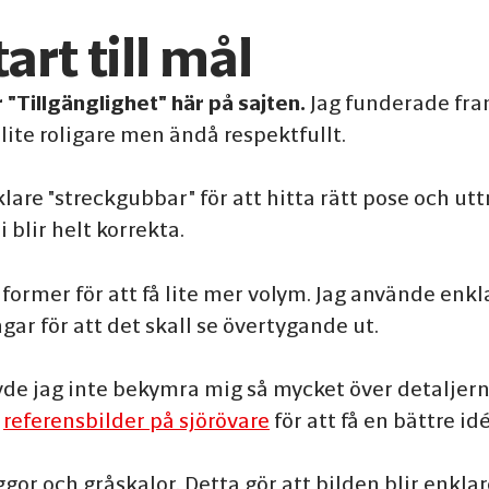
art till mål
 "Tillgänglighet" här på sajten.
Jag funderade fram
e lite roligare men ändå respektfullt.
e "streckgubbar" för att hitta rätt pose och uttryc
 blir helt korrekta.
ormer för att få lite mer volym. Jag använde enkl
gar för att det skall se övertygande ut.
övde jag inte bekymra mig så mycket över detaljer
e
referensbilder på sjörövare
för att få en bättre i
ggor och gråskalor. Detta gör att bilden blir enkla