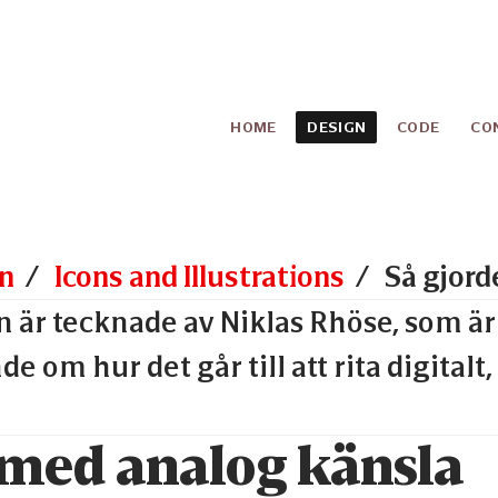
HOME
DESIGN
CODE
CO
n
Icons and Illustrations
Så gjordes illu
n är tecknade av Niklas Rhöse, som ä
de om hur det går till att rita digita
 med analog känsla