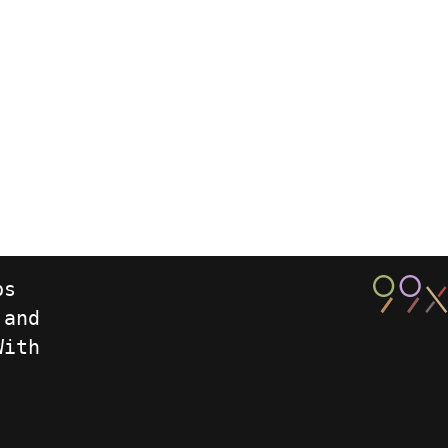
ps
 and
With