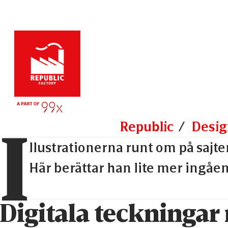
Home | Republic
I
Republic
Desig
llustrationerna runt om på sajte
Här berättar han lite mer ingåen
Digitala teckningar