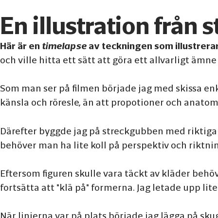
En illustration från st
Här är en
timelapse
av teckningen som illustrerar
och ville hitta ett sätt att göra ett allvarligt ämn
Som man ser på filmen började jag med skissa enklar
känsla och röresle, än att propotioner och anatomi
Därefter byggde jag på streckgubben med riktiga f
behöver man ha lite koll på perspektiv och riktnin
Eftersom figuren skulle vara täckt av kläder beh
fortsätta att "klä på" formerna. Jag letade upp lit
När linjerna var på plats började jag lägga på sku