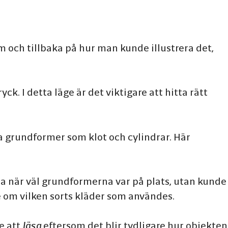
 och tillbaka på hur man kunde illustrera det,
k. I detta läge är det viktigare att hitta rätt
a grundformer som klot och cylindrar. Här
na när väl grundformerna var på plats, utan kunde
dé om vilken sorts kläder som användes.
re att
läsa
eftersom det blir tydligare hur objekten