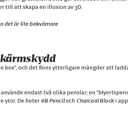
till att skapa en illusion av 3D.
en det är lite bekvämare
h skärmskydd
box", och det finns ytterligare mängder att ladda 
 använde endast två olika penslar; en "blyertspenna
re ytor. De heter
6B Pencil
och
Charcoal Block
i app