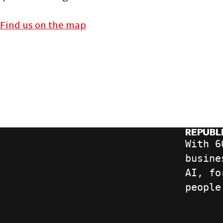
Find us on the map
REPUBLI
With 6
busine
AI, fo
people