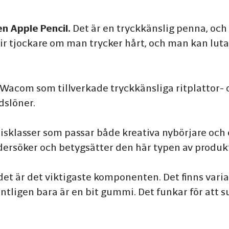
en Apple Pencil.
Det är en tryckkänslig penna, och 
lir tjockare om man trycker hårt, och man kan luta
a Wacom som tillverkade tryckkänsliga ritplattor-
dslöner.
a prisklasser som passar både kreativa nybörjare oc
rsöker och betygsätter den här typen av produkte
r det är det viktigaste komponenten. Det finns vari
ntligen bara är en bit gummi. Det funkar för att 